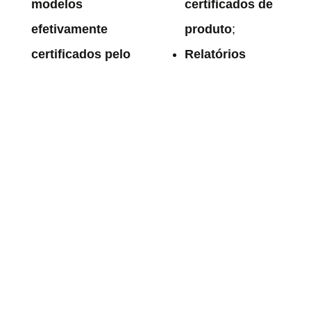
modelos
certificados de
efetivamente
produto
;
certificados pelo
Relatórios
INMETRO
[1]
. Isso
técnicos e
significa que, mesmo
jurídicos
que
com selo de
embasam
conformidade, muitas
decisões
luminárias instaladas
administrativas e
nas cidades
evitam fraudes;
brasileiras podem ter
Capacitação de
componentes
equipes
adulterados, de baixa
municipais
para
qualidade ou
identificação de